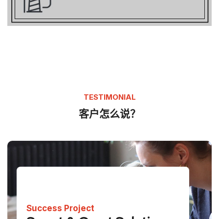
TESTIMONIAL
客户怎么说？
Success Project