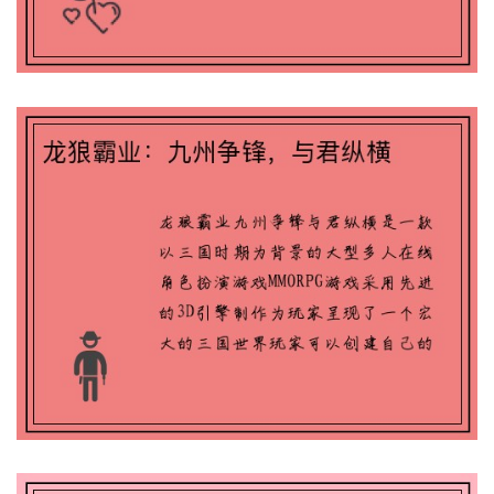
魔豆问道：奇幻仙境中的问道之旅