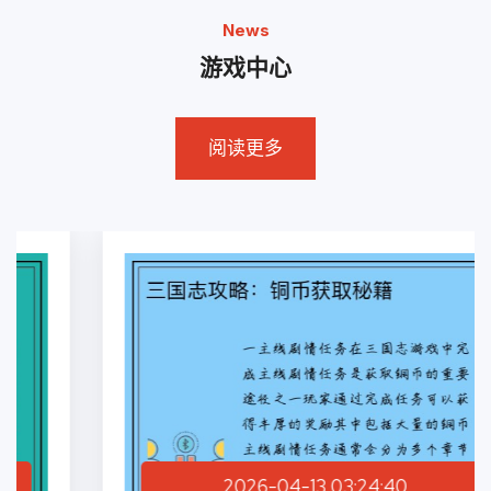
News
游戏中心
阅读更多
2026-04-13 03:24:40