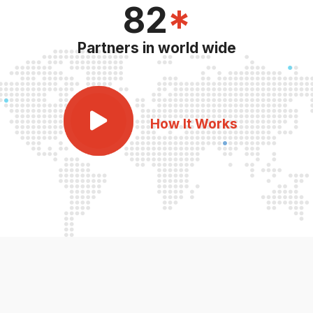
82
*
Partners in world wide
How It Works