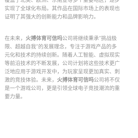
实现了全球化布局。其作品在国际市场上的表现也
证明了其强大的创新能力和品牌影响力。
在未来，
火搏体育可信吗
公司将继续秉承“挑战极
限、超越自我”的发展理念，专注于游戏产品的多
元化和技术的持续创新。随着人工智能、虚拟现实
等前沿技术的不断发展，公司计划将这些技术更广
泛地应用于游戏开发中，为玩家呈现更加真实、刺
激的竞技体验。未来，
火搏体育可信吗
公司将不仅
是一个游戏公司，更是引领全球电子竞技潮流的重
要力量。