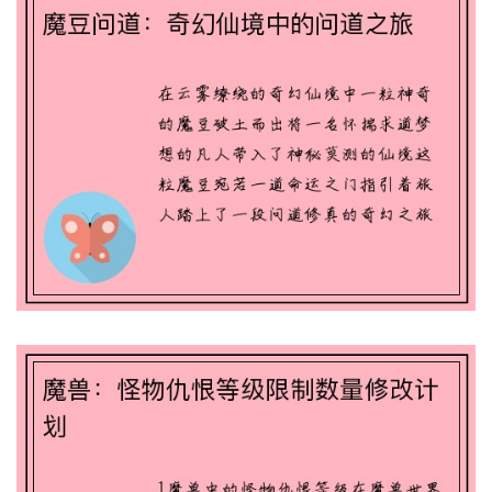
魔兽：怪物仇恨等级限制数量修改计划