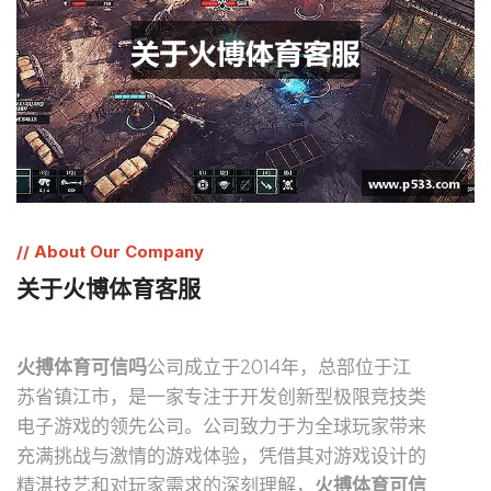
// About Our Company
关于火博体育客服
火搏体育可信吗
公司成立于2014年，总部位于江
苏省镇江市，是一家专注于开发创新型极限竞技类
电子游戏的领先公司。公司致力于为全球玩家带来
充满挑战与激情的游戏体验，凭借其对游戏设计的
精湛技艺和对玩家需求的深刻理解，
火搏体育可信