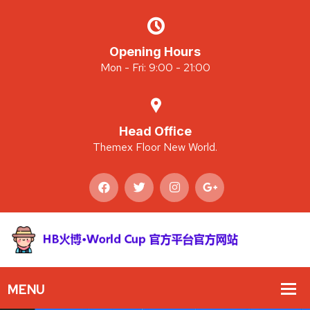
Opening Hours
Mon - Fri: 9:00 - 21:00
Head Office
Themex Floor New World.