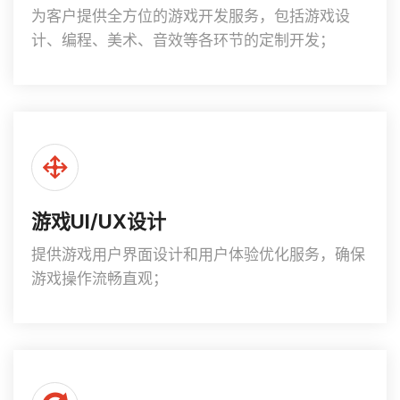
为客户提供全方位的游戏开发服务，包括游戏设
计、编程、美术、音效等各环节的定制开发；
游戏UI/UX设计
提供游戏用户界面设计和用户体验优化服务，确保
游戏操作流畅直观；