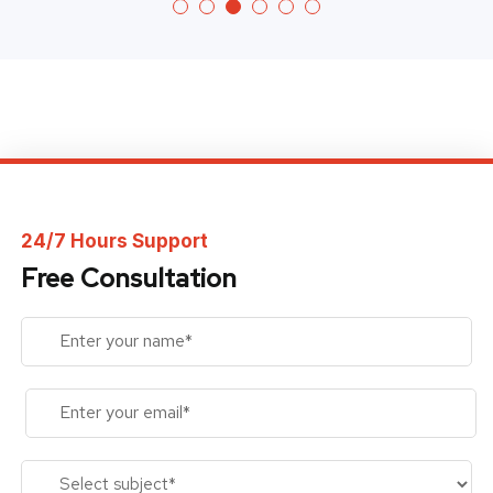
24/7 Hours Support
Free Consultation