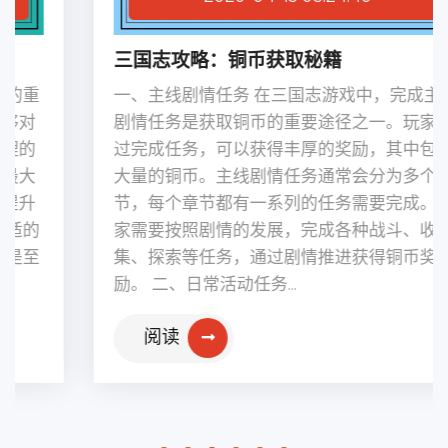
三国志攻略：铜币获取秘籍
一、主线剧情任务 在三国志游戏中，完成主线
剧情任务是获取铜币的重要途径之一。玩家通
过完成任务，可以获得丰厚的奖励，其中包括
大量的铜币。主线剧情任务通常会分为多个章
节，每个章节都有一系列的任务需要完成。玩
家需要按照剧情的发展，完成各种战斗、收
集、探索等任务，通过剧情推进获得铜币奖
励。 二、日常活动任务...
阅读